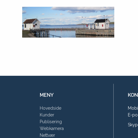
HORTEN HAVN
Klikk for å se flere kunder
MENY
KON
Hovedside
Mobi
Kunder
E-po
Publisering
Skyp
Webkamera
Nettvær