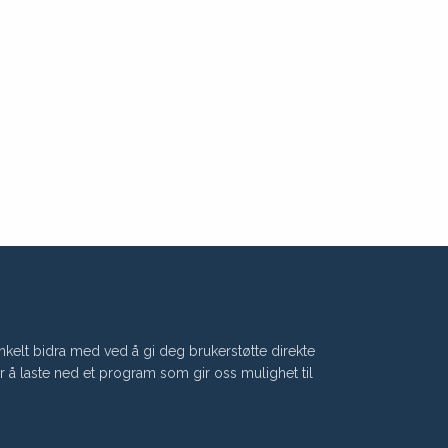
nkelt bidra med ved å gi deg brukerstøtte direkte
or å laste ned et program som gir oss mulighet til