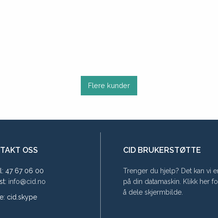
Flere kunder
TAKT OSS
CID BRUKERSTØTTE
l: 47 67 06 00
Trenger du hjelp? Det kan vi e
st:
info@cid.no
på din datamaskin. Klikk her f
å dele skjermbilde.
e: cid.skype